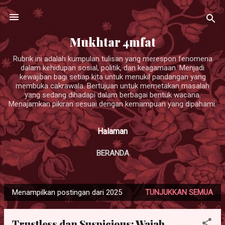
Langsung ke konten utama
Mukhtar 4mfat
Rubrik ini adalah kumpulan tulisan yang merespon fenomena
dalam kehidupan sosial, politik, dan keagamaan. Menjadi
kewajiban bagi setiap kita untuk menukil pandangan yang
membuka cakrawala. Bertujuan untuk memetakan masalah
yang sedang dihadapi dalam berbagai bentuk wacana.
Menajamkan pikiran sesuai dengan kemampuan yang dipahami.
Halaman
BERANDA
Menampilkan postingan dari 2025
TUNJUKKAN SEMUA
P
o
Trustless dan Suspicious: Wajah