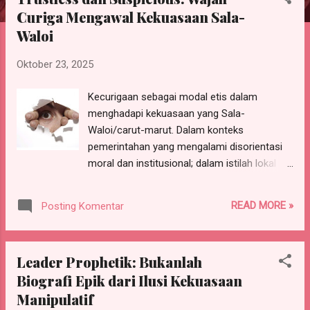
s
Curiga Mengawal Kekuasaan Sala-
t
Waloi
i
n
Oktober 23, 2025
g
a
Kecurigaan sebagai modal etis dalam
n
menghadapi kekuasaan yang Sala-
Waloi/carut-marut. Dalam konteks
pemerintahan yang mengalami disorientasi
moral dan institusional; dalam istilah lokal
disebut sala-waloi. Di sini, rakyat tidak hanya
dituntut untuk bersikap tidak percaya (
READ MORE »
Posting Komentar
trustless ), tetapi juga dituntut
mengembangkan sikap curiga ( suspicious )
terhadap kekuasaan. Ketika kepercayaan
Leader Prophetik: Bukanlah
publik dikhianati secara sistematis,
Biografi Epik dari Ilusi Kekuasaan
ketidakpercayaan menjadi bentuk pertahanan
Manipulatif
diri kolektif. Namun, ketidakpercayaan saja