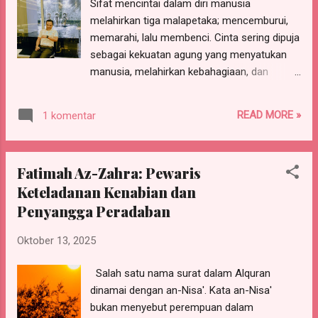
Sifat mencintai dalam diri manusia
kemewahan. Dengan mengangkat metafora
melahirkan tiga malapetaka; mencemburui,
siluman dan sepatu kaca, tulisan ini
memarahi, lalu membenci. Cinta sering dipuja
mengajak pembaca untuk membedakan
sebagai kekuatan agung yang menyatukan
antara panggung pencitraan dan
manusia, melahirkan kebahagiaan, dan
kepemimpinan sejati yang berakar pada nilai-
menjadi fondasi relasi sosial. Namun, dalam
nilai kenabian. Kesadaran kolektif dan
kenyataannya, cinta juga dapat menjadi
keberanian moral menjadi kunci untuk
READ MORE »
1 komentar
sumber luka terdalam, penderitaan batin, dan
mengembalikan ruh kepemimpinan sebagai
bahkan kehancuran eksistensial. Fenomena
amanah, bukan ambisi. Meniru kepemimpinan
ini, realitas yang dapat dianalisis secara
Nabi bu...
Fatimah Az-Zahra: Pewaris
ilmiah dan filosofis. “Cinta membunuh jiwa
Keteladanan Kenabian dan
manusia” bukanlah hiperbola, melainkan
Penyangga Peradaban
refleksi dari kehilangan nilai, arah, dan
kesadaran. Filsafat memandang cinta
Oktober 13, 2025
sebagai pengalaman eksistensial yang
kompleks. Para filsuf besar telah
Salah satu nama surat dalam Alquran
mengungkap sisi gelap cinta. Soren
dinamai dengan an-Nisa'. Kata an-Nisa'
Kierkegaard, menyatakan bahwa cinta yang
bukan menyebut perempuan dalam
tidak diarahkan kepada yang transenden