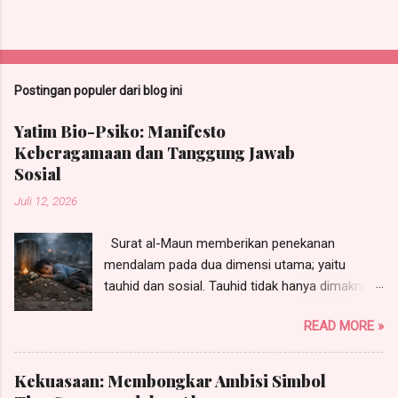
Postingan populer dari blog ini
Yatim Bio-Psiko: Manifesto
Keberagamaan dan Tanggung Jawab
Sosial
Juli 12, 2026
Surat al-Maun memberikan penekanan
mendalam pada dua dimensi utama; yaitu
tauhid dan sosial. Tauhid tidak hanya dimaknai
sebagai pengakuan terhadap keesaan Allah,
READ MORE »
tetapi juga sebagai fondasi moral yang
menuntun perilaku manusia dalam kehidupan
sehari-hari. Penolakan terhadap tauhid berarti
Kekuasaan: Membongkar Ambisi Simbol
pengingkaran terhadap agama itu sendiri, yang