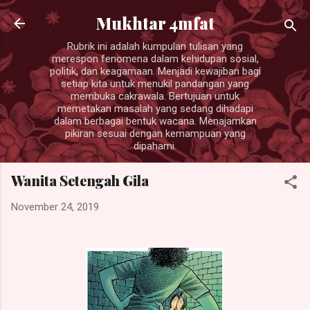
Langsung ke konten utama
Mukhtar 4mfat
Rubrik ini adalah kumpulan tulisan yang
merespon fenomena dalam kehidupan sosial,
politik, dan keagamaan. Menjadi kewajiban bagi
setiap kita untuk menukil pandangan yang
membuka cakrawala. Bertujuan untuk
memetakan masalah yang sedang dihadapi
dalam berbagai bentuk wacana. Menajamkan
pikiran sesuai dengan kemampuan yang
dipahami.
Wanita Setengah Gila
November 24, 2019